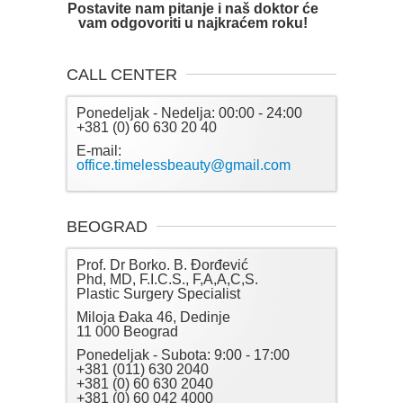
Postavite nam pitanje i naš doktor će
vam odgovoriti u najkraćem roku!
CALL CENTER
Ponedeljak - Nedelja: 00:00 - 24:00
+381 (0) 60 630 20 40
E-mail:
office.timelessbeauty@gmail.com
BEOGRAD
Prof. Dr Borko. B. Đorđević
Phd, MD, F.I.C.S., F,A,A,C,S.
Plastic Surgery Specialist
Miloja Đaka 46, Dedinje
11 000 Beograd
Ponedeljak - Subota: 9:00 - 17:00
+381 (011) 630 2040
+381 (0) 60 630 2040
+381 (0) 60 042 4000