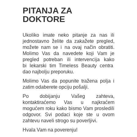
PITANJA ZA
DOKTORE
Ukoliko imate neko pitanje za nas ili
jednostavno želite da zakažete pregled,
možete nam se i na ovaj način obratiti.
Molimo Vas da navedete koji Vam je
pregled potreban ili intervencija kako
bi lekarski tim Timeless Beauty centra
dao najbolju preporuku.
Molimo Vas da popunite tražena polja i
zatim odaberete opciju pošalji.
Po dobijanju Vašeg zahteva,
kontaktiraćemo Vas u najkraćem
mogućem roku kako bismo Vam prosledili
odgovor. Svi podaci koje ste u ovom
zahtevu naveli strogo su poverljivi.
Hvala Vam na poverenju!