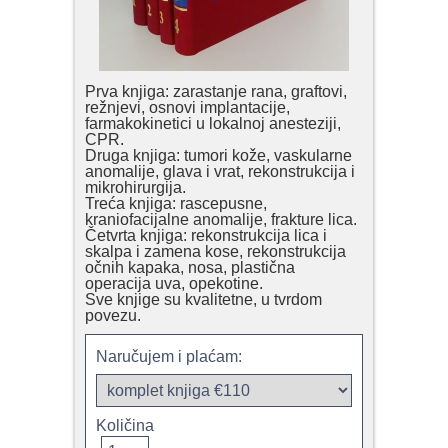
Prva knjiga: zarastanje rana, graftovi,
režnjevi, osnovi implantacije,
farmakokinetici u lokalnoj anesteziji,
CPR.
Druga knjiga: tumori kože, vaskularne
anomalije, glava i vrat, rekonstrukcija i
mikrohirurgija.
Treća knjiga: rascepusne,
kraniofacijalne anomalije, frakture lica.
Četvrta knjiga: rekonstrukcija lica i
skalpa i zamena kose, rekonstrukcija
očnih kapaka, nosa, plastična
operacija uva, opekotine.
Sve knjige su kvalitetne, u tvrdom
povezu.
Naručujem i plaćam:
Količina