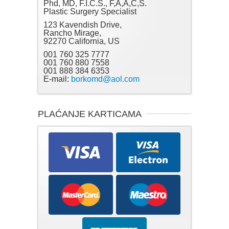
Phd, MD, F.I.C.S., F,A,A,C,S.
Plastic Surgery Specialist
123 Kavendish Drive,
Rancho Mirage,
92270 California, US
001 760 325 7777
001 760 880 7558
001 888 384 6353
E-mail:
borkomd@aol.com
PLAĆANJE KARTICAMA