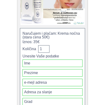
Naručujem i plaćam: Krema noćna
(stara cena 50€)
Iznos: 35€
Količina
Unesite Vaše podatke