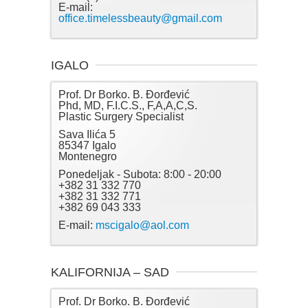
E-mail:
office.timelessbeauty@gmail.com
IGALO
Prof. Dr Borko. B. Đorđević
Phd, MD, F.I.C.S., F,A,A,C,S.
Plastic Surgery Specialist
Sava Ilića 5
85347 Igalo
Montenegro
Ponedeljak - Subota: 8:00 - 20:00
+382 31 332 770
+382 31 332 771
+382 69 043 333
E-mail:
mscigalo@aol.com
KALIFORNIJA – SAD
Prof. Dr Borko. B. Đorđević