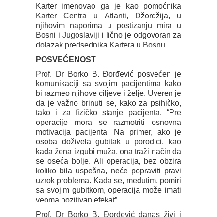
Karter imenovao ga je kao pomoćnika
Karter Centra u Atlanti, Džordžija, u
njihovim naporima u postizanju mira u
Bosni i Jugoslaviji i lično je odgovoran za
dolazak predsednika Kartera u Bosnu.
POSVEĆENOST
Prof. Dr Borko B. Đorđević posvećen je
komunikaciji sa svojim pacijentima kako
bi razmeo njihove ciljeve i želje. Uveren je
da je važno brinuti se, kako za psihičko,
tako i za fizičko stanje pacijenta. “Pre
operacije mora se razmotriti osnovna
motivacija pacijenta. Na primer, ako je
osoba doživela gubitak u porodici, kao
kada žena izgubi muža, ona traži način da
se oseća bolje. Ali operacija, bez obzira
koliko bila uspešna, neće popraviti pravi
uzrok problema. Kada se, međutim, pomiri
sa svojim gubitkom, operacija može imati
veoma pozitivan efekat”.
Prof. Dr Borko B. Đorđević danas živi i