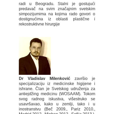
radi u Beogradu. Stalni je gostujući
predavač na svim značajnim svetskim
simpozijumima na kojima rado govori o
dostignućima iz oblasti plastične i
rekostruktivne hirurgije
Dr Vladislav Milenković
završio je
specijalizaciju iz medicinske higijene i
ishrane. Član je Svetskog udruženja za
antiejdžing medicinu (WOSAAM). Tokom
svog radnog iskustva, višestruko se
usavršavao, kako u zemlji, tako i u
inostranstvu (Beč 2009., Pariz 2010.,