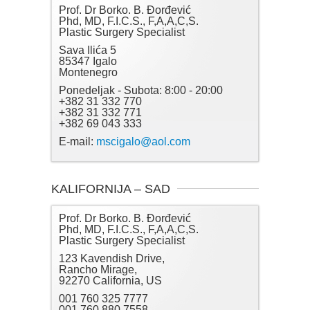
Prof. Dr Borko. B. Đorđević
Phd, MD, F.I.C.S., F,A,A,C,S.
Plastic Surgery Specialist
Sava Ilića 5
85347 Igalo
Montenegro
Ponedeljak - Subota: 8:00 - 20:00
+382 31 332 770
+382 31 332 771
+382 69 043 333
E-mail:
mscigalo@aol.com
KALIFORNIJA – SAD
Prof. Dr Borko. B. Đorđević
Phd, MD, F.I.C.S., F,A,A,C,S.
Plastic Surgery Specialist
123 Kavendish Drive,
Rancho Mirage,
92270 California, US
001 760 325 7777
001 760 880 7558