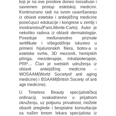
koji je na ove prostore doneo inovativan i
savremen pristup estetskoj medicini.
Kontinuirano radi na svom usavršavanju
iz oblasti estetske i antiejdžing medicine
posećujuci edukacije i kongrese u zemlji i
inostranstvu(Paris,Monte-Carlo). Autor je
nekoliko radova iz oblasti dermatologije.
Poseduje međunarodno priznate
sertifikate i višegodišnje iskustvo u
primeni hijaluronskih filera, botox-a u
estetske svrhe, 3D mezoniti, hemijskih
pilinga, mezoterapije, intralipoterapije,
PRP… Član je svetskih udruženja iz
oblasti antiejdžing medicine –
WOSAAM(World Societyof anti aging
medicine) i BSAAM(British Society of anti
age medicine).
U Timeless Beauty specijalističkoj
ordinaciji, svakodnevno u prijatnom
okruženju, uz potpunu privatnost, možete
obaviti preglede i besplatne konsultacije
sa našim timom lekara specijalista iz