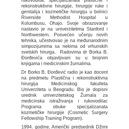
rukovodilac specijalizanata plastične i
rekonstruktivne hirurgije, hirurgije ruke i
genitalija i kozmetičke hirurgiju u bolnici
Riverside Methodist Hospital u
Kolumbusu, Ohajo. Svoje obrazovanje
nastavio je na univerzitetima Stanford i
Northwestern. Posvećen učenju novih
tehnika, učestvovao je na međunarodnim
simpozijumima sa nekima od vrhunskih
svetskih hirurga. Radovima dr Borka B.
Đorđevića objavljivani su u brojnim
knjigama i medicinskim žurnalima.
Dr Borko B. Đorđević radio je kao docent
na predmetu Plastična i rekonstruktivna
hirurgija Medicinskog fakulteta
Univerziteta u Beogradu. Bio je dopisni
urednik univerzitetskog Žurnala za
medicinska istraživanja i rukovodilac
Programa obuke specijalizanata
kozmetičke hirurgije (Cosmetic Surgery
Fellowship Training Program).
1994. godine, Američki predsednik Džimi