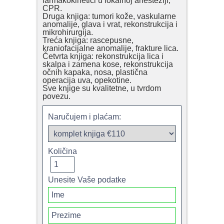
farmakokinetici u lokalnoj anesteziji,
CPR.
Druga knjiga: tumori kože, vaskularne
anomalije, glava i vrat, rekonstrukcija i
mikrohirurgija.
Treća knjiga: rascepusne,
kraniofacijalne anomalije, frakture lica.
Četvrta knjiga: rekonstrukcija lica i
skalpa i zamena kose, rekonstrukcija
očnih kapaka, nosa, plastična
operacija uva, opekotine.
Sve knjige su kvalitetne, u tvrdom
povezu.
Naručujem i plaćam:
Količina
Unesite Vaše podatke