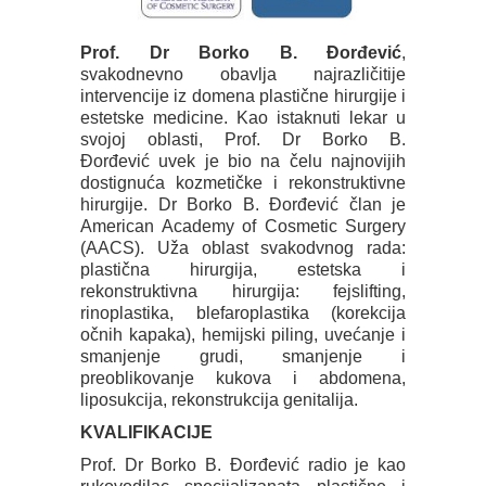
Prof. Dr Borko B. Đorđević
,
svakodnevno obavlja najrazličitije
intervencije iz domena plastične hirurgije i
estetske medicine. Kao istaknuti lekar u
svojoj oblasti, Prof. Dr Borko B.
Đorđević uvek je bio na čelu najnovijih
dostignuća kozmetičke i rekonstruktivne
hirurgije. Dr Borko B. Đorđević član je
American Academy of Cosmetic Surgery
(AACS). Uža oblast svakodvnog rada:
plastična hirurgija, estetska i
rekonstruktivna hirurgija: fejslifting,
rinoplastika, blefaroplastika (korekcija
očnih kapaka), hemijski piling, uvećanje i
smanjenje grudi, smanjenje i
preoblikovanje kukova i abdomena,
liposukcija, rekonstrukcija genitalija.
KVALIFIKACIJE
Prof. Dr Borko B. Đorđević radio je kao