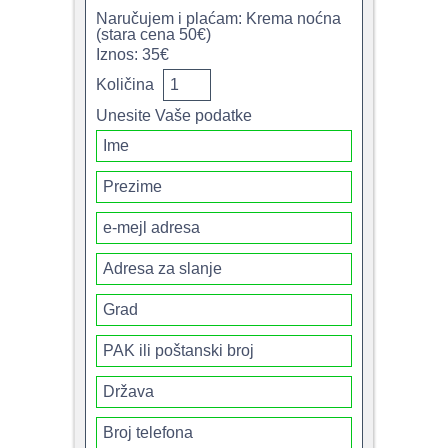
Naručujem i plaćam: Krema noćna
(stara cena 50€)
Iznos: 35€
Količina
Unesite Vaše podatke