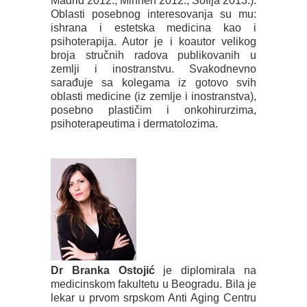
Madrid 2012., Minhen 2012., Sofija 2013.).
Oblasti posebnog interesovanja su mu:
ishrana i estetska medicina kao i
psihoterapija. Autor je i koautor velikog
broja stručnih radova publikovanih u
zemlji i inostranstvu. Svakodnevno
sarađuje sa kolegama iz gotovo svih
oblasti medicine (iz zemlje i inostranstva),
posebno plastičim i onkohirurzima,
psihoterapeutima i dermatolozima.
Dr Branka Ostojić
je diplomirala na
medicinskom fakultetu u Beogradu. Bila je
lekar u prvom srpskom Anti Aging Centru