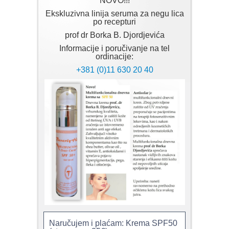
NOVO!!!
Ekskluzivna linija seruma za negu lica
po recepturi
prof dr Borka B. Djordjevića
Informacije i poručivanje na tel
ordinacije:
+381 (0)11 630 20 40
Naručujem i plaćam: Krema SPF50