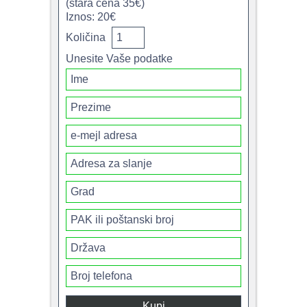
(stara cena 35€)
Iznos: 20€
Količina
Unesite Vaše podatke