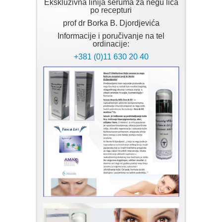
Ekskluzivna linija seruma za negu lica
po recepturi
prof dr Borka B. Djordjevića
Informacije i poručivanje na tel
ordinacije:
+381 (0)11 630 20 40