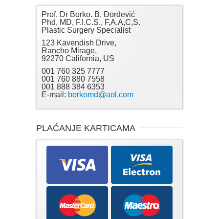
Prof. Dr Borko. B. Đorđević
Phd, MD, F.I.C.S., F,A,A,C,S.
Plastic Surgery Specialist
123 Kavendish Drive,
Rancho Mirage,
92270 California, US
001 760 325 7777
001 760 880 7558
001 888 384 6353
E-mail:
borkomd@aol.com
PLAĆANJE KARTICAMA