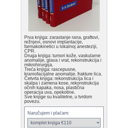
Prva knjiga: zarastanje rana, graftovi,
režnjevi, osnovi implantacije,
farmakokinetici u lokalnoj anesteziji,
CPR.
Druga knjiga: tumori kože, vaskularne
anomalije, glava i vrat, rekonstrukcija i
mikrohirurgija.
Treća knjiga: rascepusne,
kraniofacijalne anomalije, frakture lica.
Četvrta knjiga: rekonstrukcija lica i
skalpa i zamena kose, rekonstrukcija
očnih kapaka, nosa, plastična
operacija uva, opekotine.
Sve knjige su kvalitetne, u tvrdom
povezu.
Naručujem i plaćam: