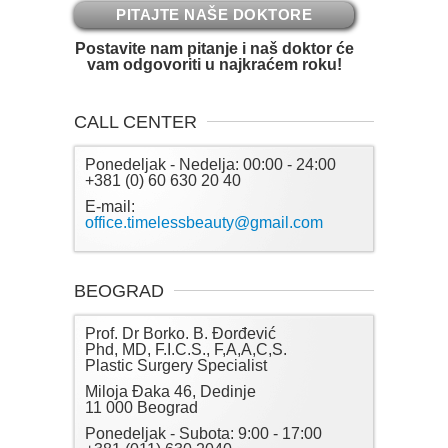
PITAJTE NAŠE DOKTORE
Postavite nam pitanje i naš doktor će
vam odgovoriti u najkraćem roku!
CALL CENTER
Ponedeljak - Nedelja: 00:00 - 24:00
+381 (0) 60 630 20 40
E-mail:
office.timelessbeauty@gmail.com
BEOGRAD
Prof. Dr Borko. B. Đorđević
Phd, MD, F.I.C.S., F,A,A,C,S.
Plastic Surgery Specialist
Miloja Đaka 46, Dedinje
11 000 Beograd
Ponedeljak - Subota: 9:00 - 17:00