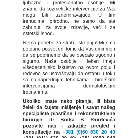
ljubazno i profesionalno osoblje. Mi
znamo da kozmetičke intervencije za Vas
mogu biti uznemiravajuće. U tim
trenucima, prirodno, ne samo da ste
zabrinuti za svoje zdravlje, već i za
estetski ishod.
Nema potrebe za strah i strepnju! Mi smo
potpuno posvećeni tome da Vas umirimo i
da se pobrinemo da se osećate ugodno i
sigurno. Naše osoblje i lekari imaju
višedecenijsko iskustvo na ovom polju i
redovno se usavršavaju da ostanu u toku
sa najnaprednijim tehnikama i hirurškim
intervencijama i dermatološkim
tretmanima.
Ukoliko imate neko pitanje, ili biste
želeli da čujete mišljenje i savet našeg
specijaliste plastične i rekonstruktivne
hirurgije, dr Borka B. Đorđevića
pozovite nas i zakažite pregled i
konsultacije na
+381 (0)60 630 20 40