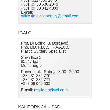
+381 (011) 630 2040
+381 (0) 60 630 2040
+381 (0) 60 042 4000
E-mail:
office.timelessbeauty@gmail.com
IGALO
Prof. Dr Borko. B. Đorđević
Phd, MD, F.I.C.S., F,A,A,C,S.
Plastic Surgery Specialist
Sava Ilića 5
85347 Igalo
Montenegro
Ponedeljak - Subota: 8:00 - 20:00
+382 31 332 770
+382 31 332 771
+382 69 043 333
E-mail:
mscigalo@aol.com
KALIFORNIJA – SAD