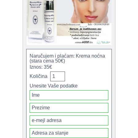
Naručujem i plaćam: Krema noćna
(stara cena 50€)
Iznos: 35€
Količina
Unesite Vaše podatke