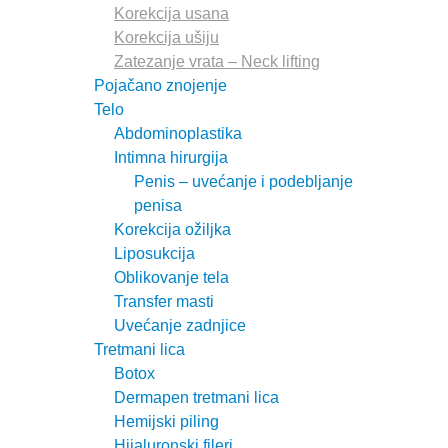
Korekcija usana
Korekcija ušiju
Zatezanje vrata – Neck lifting
Pojačano znojenje
Telo
Abdominoplastika
Intimna hirurgija
Penis – uvećanje i podebljanje
penisa
Korekcija ožiljka
Liposukcija
Oblikovanje tela
Transfer masti
Uvećanje zadnjice
Tretmani lica
Botox
Dermapen tretmani lica
Hemijski piling
Hijaluronski fileri