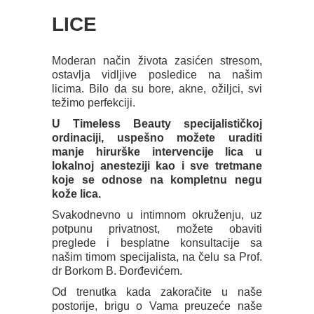
LICE
Moderan način života zasićen stresom,
ostavlja vidljive posledice na našim
licima. Bilo da su bore, akne, ožiljci, svi
težimo perfekciji.
U Timeless Beauty specijalističkoj
ordinaciji, uspešno možete uraditi
manje hirurške intervencije lica u
lokalnoj anesteziji kao i sve tretmane
koje se odnose na kompletnu negu
kože lica.
Svakodnevno u intimnom okruženju, uz
potpunu privatnost, možete obaviti
preglede i besplatne konsultacije sa
našim timom specijalista, na čelu sa Prof.
dr Borkom B. Đorđevićem.
Od trenutka kada zakoračite u naše
postorije, brigu o Vama preuzeće naše