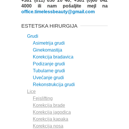
+381 (011) 630 20 40; +381 (0)60 042
4000 ili nam pošaljite mejl na
office.timelessbeauty@gmail.com
ESTETSKA HIRURGIJA
Grudi
Asimetrija grudi
Ginekomastija
Korekcija bradavica
Podizanje grudi
Tubularne grudi
Uvećanje grudi
Rekonstrukcija grudi
Lice
Fejslifting
Korekcija brade
Korekcija jagodica
Korekcija kapaka
Korekcija nosa