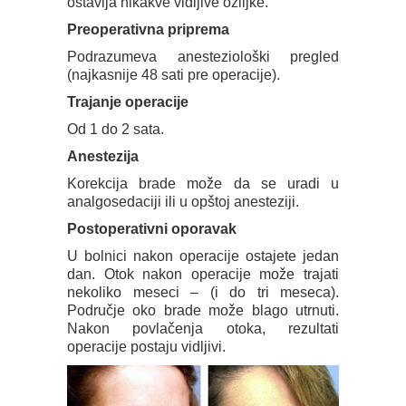
ostavlja nikakve vidljive ožiljke.
Preoperativna priprema
Podrazumeva anesteziološki pregled
(najkasnije 48 sati pre operacije).
Trajanje operacije
Od 1 do 2 sata.
Anestezija
Korekcija brade može da se uradi u
analgosedaciji ili u opštoj anesteziji.
Postoperativni oporavak
U bolnici nakon operacije ostajete jedan
dan. Otok nakon operacije može trajati
nekoliko meseci – (i do tri meseca).
Područje oko brade može blago utrnuti.
Nakon povlačenja otoka, rezultati
operacije postaju vidljivi.