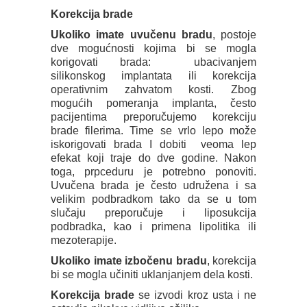
Korekcija brade
Ukoliko imate uvučenu bradu
, postoje
dve mogućnosti kojima bi se mogla
korigovati brada: ubacivanjem
silikonskog implantata ili korekcija
operativnim zahvatom kosti. Zbog
mogućih pomeranja implanta, često
pacijentima preporučujemo korekciju
brade filerima. Time se vrlo lepo može
iskorigovati brada I dobiti veoma lep
efekat koji traje do dve godine. Nakon
toga, prpceduru je potrebno ponoviti.
Uvučena brada je često udružena i sa
velikim podbradkom tako da se u tom
slučaju preporučuje i liposukcija
podbradka, kao i primena lipolitika ili
mezoterapije.
Ukoliko imate izbočenu bradu
, korekcija
bi se mogla učiniti uklanjanjem dela kosti.
Korekcija brade
se izvodi kroz usta i ne