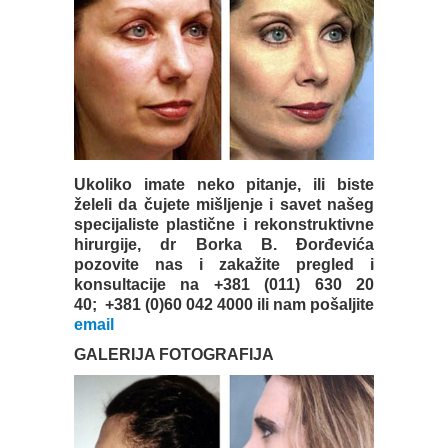
Ukoliko imate neko pitanje, ili biste
želeli da čujete mišljenje i savet našeg
specijaliste plastične i rekonstruktivne
hirurgije, dr Borka B. Đorđevića
pozovite nas i zakažite pregled i
konsultacije na +381 (011) 630 20
40; +381 (0)60 042 4000 ili nam pošaljite
email
GALERIJA FOTOGRAFIJA