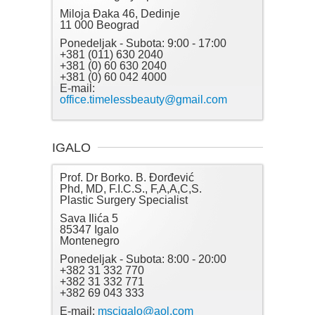
Miloja Đaka 46, Dedinje
11 000 Beograd
Ponedeljak - Subota: 9:00 - 17:00
+381 (011) 630 2040
+381 (0) 60 630 2040
+381 (0) 60 042 4000
E-mail:
office.timelessbeauty@gmail.com
IGALO
Prof. Dr Borko. B. Đorđević
Phd, MD, F.I.C.S., F,A,A,C,S.
Plastic Surgery Specialist
Sava Ilića 5
85347 Igalo
Montenegro
Ponedeljak - Subota: 8:00 - 20:00
+382 31 332 770
+382 31 332 771
+382 69 043 333
E-mail:
mscigalo@aol.com