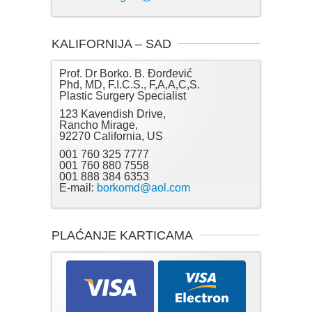
KALIFORNIJA – SAD
Prof. Dr Borko. B. Đorđević
Phd, MD, F.I.C.S., F,A,A,C,S.
Plastic Surgery Specialist
123 Kavendish Drive,
Rancho Mirage,
92270 California, US
001 760 325 7777
001 760 880 7558
001 888 384 6353
E-mail:
borkomd@aol.com
PLAĆANJE KARTICAMA