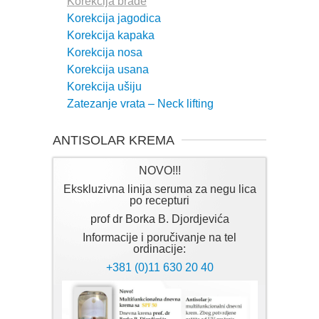
Korekcija brade
Korekcija jagodica
Korekcija kapaka
Korekcija nosa
Korekcija usana
Korekcija ušiju
Zatezanje vrata – Neck lifting
ANTISOLAR KREMA
NOVO!!!
Ekskluzivna linija seruma za negu lica
po recepturi
prof dr Borka B. Djordjevića
Informacije i poručivanje na tel
ordinacije:
+381 (0)11 630 20 40