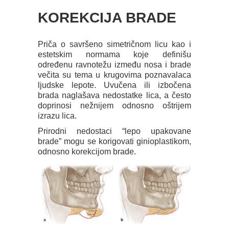
KOREKCIJA BRADE
Priča o savršeno simetričnom licu kao i
estetskim normama koje definišu
određenu ravnotežu između nosa i brade
večita su tema u krugovima poznavalaca
ljudske lepote. Uvučena ili izbočena
brada naglašava nedostatke lica, a često
doprinosi nežnijem odnosno oštrijem
izrazu lica.
Prirodni nedostaci “lepo upakovane
brade” mogu se korigovati ginioplastikom,
odnosno korekcijom brade.