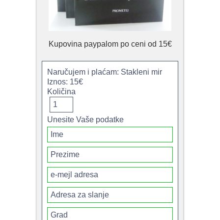
Kupovina paypalom po ceni od 15€
Naručujem i plaćam: Stakleni mir
Iznos: 15€
Količina
Unesite Vaše podatke