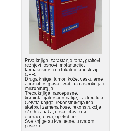
Prva knjiga: zarastanje rana, graftovi,
režnjevi, osnovi implantacije,
farmakokinetici u lokalnoj anesteziji,
CPR.
Druga knjiga: tumori kože, vaskularne
anomalije, glava i vrat, rekonstrukcija i
mikrohirurgija.
Treća knjiga: rascepusne,
kraniofacijalne anomalije, frakture lica.
Četvrta knjiga: rekonstrukcija lica i
skalpa i zamena kose, rekonstrukcija
očnih kapaka, nosa, plastična
operacija uva, opekotine.
Sve knjige su kvalitetne, u tvrdom
povezu.