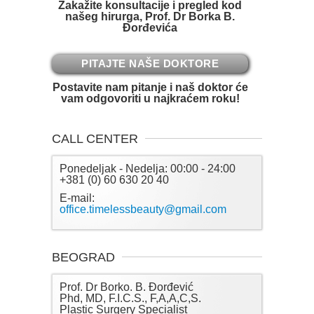
Zakažite konsultacije i pregled kod
našeg hirurga, Prof. Dr Borka B.
Đorđevića
PITAJTE NAŠE DOKTORE
Postavite nam pitanje i naš doktor će
vam odgovoriti u najkraćem roku!
CALL CENTER
Ponedeljak - Nedelja: 00:00 - 24:00
+381 (0) 60 630 20 40
E-mail:
office.timelessbeauty@gmail.com
BEOGRAD
Prof. Dr Borko. B. Đorđević
Phd, MD, F.I.C.S., F,A,A,C,S.
Plastic Surgery Specialist