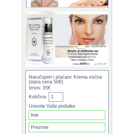
Naručujem i plaćam: Krema noćna
(stara cena 50€)
Iznos: 35€
Količina
Unesite Vaše podatke